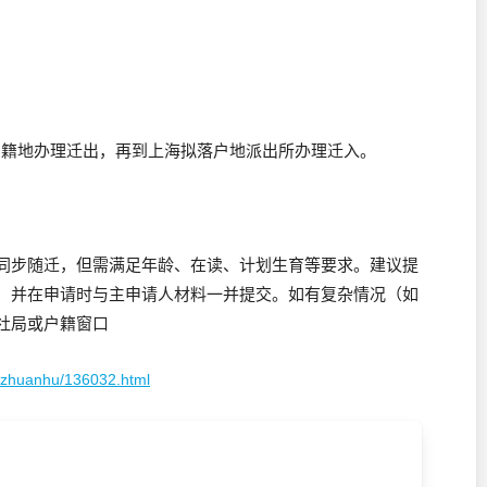
户籍地办理迁出，再到上海拟落户地派出所办理迁入。
同步随迁，但需满足年龄、在读、计划生育等要求。建议提
，并在申请时与主申请人材料一并提交。如有复杂情况（如
社局或户籍窗口
juzhuanhu/136032.html