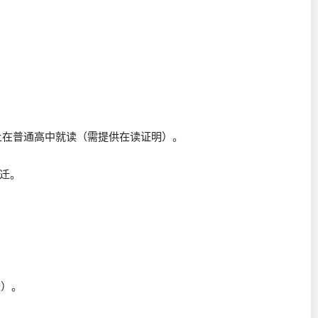
以上在普通高中就读（需提供在读证明）。
随迁。
迁）。