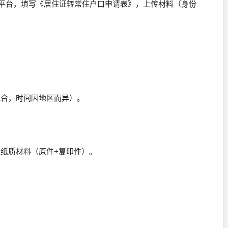
”平台，填写《居住证转常住户口申请表》，上传材料（身份
配合，时间因地区而异）。
交纸质材料（原件+复印件）。