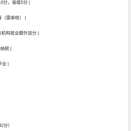
0分，省级5分 |
等（需审核） |
重点机构就业额外加分 |
纳税 |
业 |
=42分）