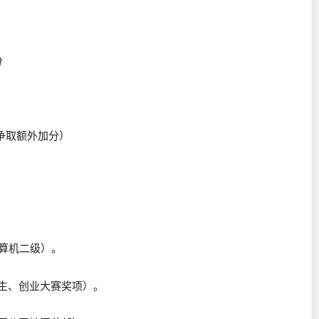
分
分
，需争取额外加分）
、计算机二级）。
学生、创业大赛奖项）。